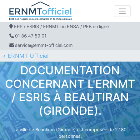
ERP / ESRIS / ERNMT ou ENSA / PEB en ligne
01 86 47 59 01
service@ernmt-officiel.com
ERNMT Officiel
ERP / ESRIS / ERNMT pour BEAUTIRAN
DOCUMENTATION
CONCERNANT L'ERNMT
/ ESRIS À BEAUTIRAN
(GIRONDE).
La ville de Beautiran (Gironde) est composée de 2.180
personnes.