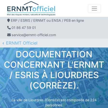
ERP / ESRIS / ERNMT ou ENSA / PEB en ligne
01 86 47 59 01
service@ernmt-officiel.com
ERNMT Officiel
ERP / ESRIS / ERNMT pour LIOURDRES
DOCUMENTATION
CONCERNANT L'ERNMT
/ ESRIS À LIOURDRES
(CORRÈZE).
La ville de Liourdres (Corrèze) est composée de 224
personnes.