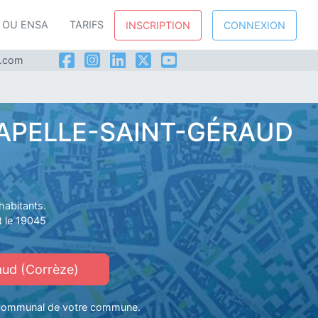
P OU ENSA
TARIFS
INSCRIPTION
CONNEXION
l.com
HAPELLE-SAINT-GÉRAUD
abitants.
 le 19045
aud (Corrèze)
er communal de votre commune.