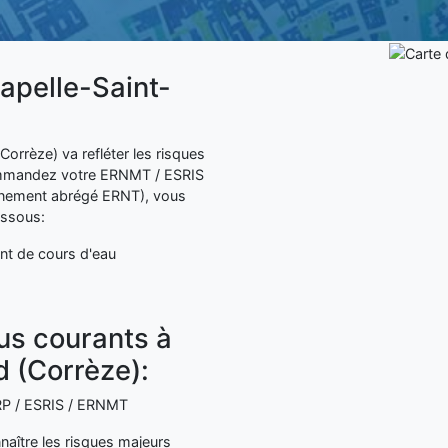
hapelle-Saint-
orrèze) va refléter les risques
commandez votre ERNMT / ESRIS
nnement abrégé ERNT), vous
essous:
nt de cours d'eau
lus courants à
 (Corrèze):
 ERP / ESRIS / ERNMT
naître les risques majeurs