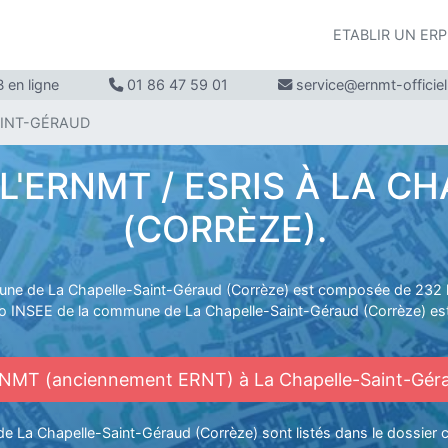
ETABLIR UN ER
 en ligne
01 86 47 59 01
service@ernmt-officie
SAINT-GÉRAUD
'ERNMT / ESRIS À LA C
(CORRÈZE).
ne de La Chapelle-Saint-Géraud (Corrèze) est composée de 232 h
o INSEE de la commune de La Chapelle-Saint-Géraud (Corrèze) est
RNMT (anciennement ERNT) à La Chapelle-Saint-Gér
de La Chapelle-Saint-Géraud (Corrèze) sont listés dans le dossi