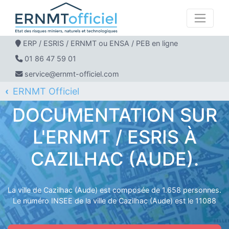
ERP / ESRIS / ERNMT ou ENSA / PEB en ligne
01 86 47 59 01
service@ernmt-officiel.com
ERNMT Officiel
ERP / ESRIS / ERNMT pour CAZILHAC
DOCUMENTATION SUR
L'ERNMT / ESRIS À
CAZILHAC (AUDE).
La ville de Cazilhac (Aude) est composée de 1.658 personnes.
Le numéro INSEE de la ville de Cazilhac (Aude) est le 11088