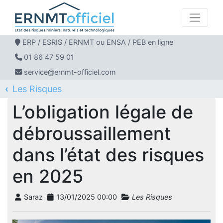
ERP / ESRIS / ERNMT ou ENSA / PEB en ligne
01 86 47 59 01
service@ernmt-officiel.com
Les Risques
ERNMT Officiel
Le blog Ernmt officiel
L’obligation légale de débroussaillement dans l’état des risques
en 2025
L’obligation légale de
débroussaillement
dans l’état des risques
en 2025
Saraz
13/01/2025 00:00
Les Risques