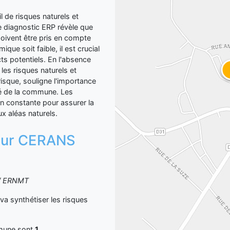
e risques naturels et
e diagnostic ERP révèle que
doivent être pris en compte
que soit faible, il est crucial
ts potentiels. En l'absence
 les risques naturels et
isque, souligne l'importance
ité de la commune. Les
on constante pour assurer la
x aléas naturels.
n sur CERANS
S / ERNMT
synthétiser les risques
mmune sont
1
.