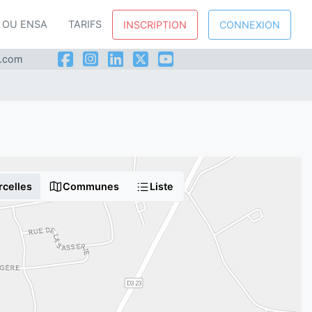
P OU ENSA
TARIFS
INSCRIPTION
CONNEXION
l.com
rcelles
Communes
Liste