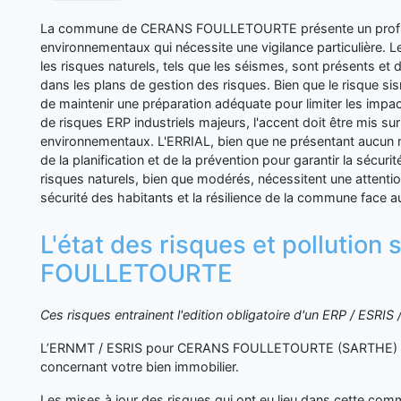
La commune de CERANS FOULLETOURTE présente un profil d
environnementaux qui nécessite une vigilance particulière. L
les risques naturels, tels que les séismes, sont présents et 
dans les plans de gestion des risques. Bien que le risque sismi
de maintenir une préparation adéquate pour limiter les impac
de risques ERP industriels majeurs, l'accent doit être mis sur
environnementaux. L'ERRIAL, bien que ne présentant aucun r
de la planification et de la prévention pour garantir la sécur
risques naturels, bien que modérés, nécessitent une attenti
sécurité des habitants et la résilience de la commune face au
L'état des risques et pollutio
FOULLETOURTE
Ces risques entrainent l'edition obligatoire d'un ERP / ESRI
L’ERNMT / ESRIS pour CERANS FOULLETOURTE (SARTHE) va 
concernant votre bien immobilier.
Les mises à jour des risques qui ont eu lieu dans cette co