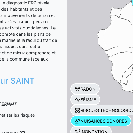
 Le diagnostic ERP révèle
té des habitants et des
 les mouvements de terrain et
nts. Ces risques peuvent
s activités quotidiennes. Le
n compte dans les plans de
 marine et le recul du trait de
s risques dans cette
met de mieux comprendre et
ce de la commune face aux
 sur SAINT
RADON
SÉISME
S / ERNMT
RISQUES TECHNOLOGIQ
tiser les risques
NUISANCES SONORES
INONDATION
mmune sont
22
.