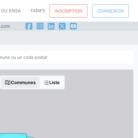
P OU ENSA
TARIFS
INSCRIPTION
CONNEXION
l.com
Communes
Liste