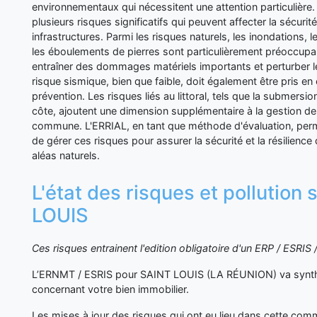
environnementaux qui nécessitent une attention particulière.
plusieurs risques significatifs qui peuvent affecter la sécuri
infrastructures. Parmi les risques naturels, les inondations,
les éboulements de pierres sont particulièrement préoccupa
entraîner des dommages matériels importants et perturber le
risque sismique, bien que faible, doit également être pris e
prévention. Les risques liés au littoral, tels que la submersion
côte, ajoutent une dimension supplémentaire à la gestion de
commune. L'ERRIAL, en tant que méthode d'évaluation, per
de gérer ces risques pour assurer la sécurité et la résilien
aléas naturels.
L'état des risques et pollution
LOUIS
Ces risques entrainent l'edition obligatoire d'un ERP / ESRI
L’ERNMT / ESRIS pour SAINT LOUIS (LA RÉUNION) va synthé
concernant votre bien immobilier.
Les mises à jour des risques qui ont eu lieu dans cette co