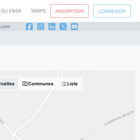
P OU ENSA
TARIFS
INSCRIPTION
CONNEXION
l.com
rcelles
Communes
Liste