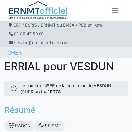
ERP / ESRIS / ERNMT ou ENSA / PEB en ligne
01 86 47 59 01
service@ernmt-officiel.com
CHER
ERNMT Officiel
ERRIAL
VESDUN
ERRIAL pour VESDUN
Le numéro INSEE de la commune de VESDUN
(CHER) est le
18278
Résumé
RADON
SÉISME