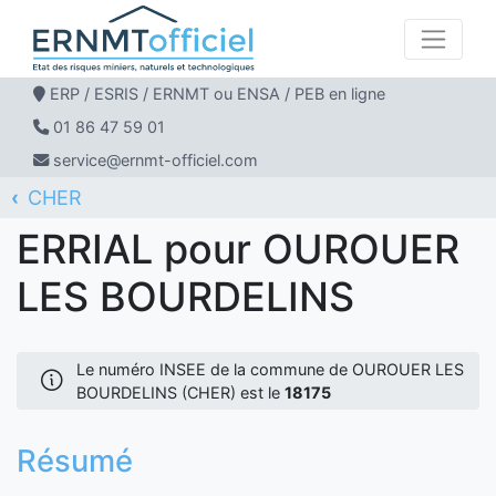
ERP / ESRIS / ERNMT ou ENSA / PEB en ligne
01 86 47 59 01
service@ernmt-officiel.com
CHER
ERNMT Officiel
ERRIAL
OUROUER LES BOURDELINS
ERRIAL pour OUROUER
LES BOURDELINS
Le numéro INSEE de la commune de OUROUER LES
BOURDELINS (CHER) est le
18175
Résumé