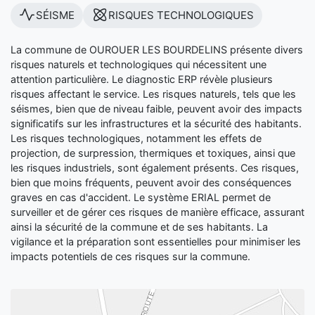
SÉISME
RISQUES TECHNOLOGIQUES
La commune de OUROUER LES BOURDELINS présente divers
risques naturels et technologiques qui nécessitent une
attention particulière. Le diagnostic ERP révèle plusieurs
risques affectant le service. Les risques naturels, tels que les
séismes, bien que de niveau faible, peuvent avoir des impacts
significatifs sur les infrastructures et la sécurité des habitants.
Les risques technologiques, notamment les effets de
projection, de surpression, thermiques et toxiques, ainsi que
les risques industriels, sont également présents. Ces risques,
bien que moins fréquents, peuvent avoir des conséquences
graves en cas d'accident. Le système ERIAL permet de
surveiller et de gérer ces risques de manière efficace, assurant
ainsi la sécurité de la commune et de ses habitants. La
vigilance et la préparation sont essentielles pour minimiser les
impacts potentiels de ces risques sur la commune.