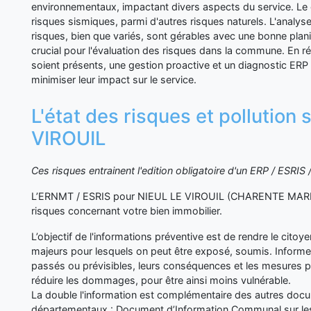
environnementaux, impactant divers aspects du service. Le 
risques sismiques, parmi d'autres risques naturels. L'analy
risques, bien que variés, sont gérables avec une bonne plani
crucial pour l'évaluation des risques dans la commune. En r
soient présents, une gestion proactive et un diagnostic ER
minimiser leur impact sur le service.
L'état des risques et pollution
VIROUIL
Ces risques entrainent l'edition obligatoire d'un ERP / ESRI
L’ERNMT / ESRIS pour NIEUL LE VIROUIL (CHARENTE MARITI
risques concernant votre bien immobilier.
L’objectif de l'informations préventive est de rendre le cito
majeurs pour lesquels on peut être exposé, soumis. Inform
passés ou prévisibles, leurs conséquences et les mesures p
réduire les dommages, pour être ainsi moins vulnérable.
La double l'information est complémentaire des autres d
départementaux : Document d’Information Communal sur les