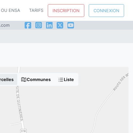
P OU ENSA
TARIFS
INSCRIPTION
CONNEXION
l.com
rcelles
Communes
Liste