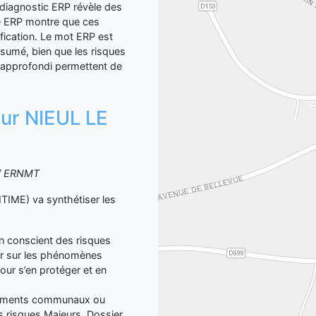
diagnostic ERP révèle des
se ERP montre que ces
fication. Le mot ERP est
ésumé, bien que les risques
P approfondi permettent de
 sur NIEUL LE
S / ERNMT
ME) va synthétiser les
yen conscient des risques
er sur les phénomènes
our s’en protéger et en
ocuments communaux ou
 risques Majeurs, Dossier