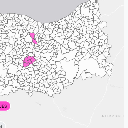
UES
N