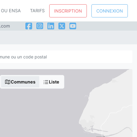
P OU ENSA
TARIFS
INSCRIPTION
CONNEXION
l.com
Communes
Liste