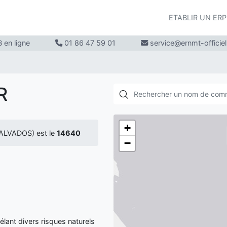
ETABLIR UN ER
 en ligne
01 86 47 59 01
service@ernmt-officie
R
+
ALVADOS) est le
14640
−
ant divers risques naturels