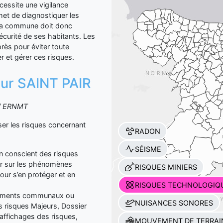
cessite une vigilance
met de diagnostiquer les
 La commune doit donc
écurité de ses habitants. Les
près pour éviter toute
er et gérer ces risques.
 sur SAINT PAIR
S / ERNMT
r les risques concernant
RADON
SÉISME
yen conscient des risques
er sur les phénomènes
RISQUES MINIERS
our s’en protéger et en
RISQUES TECHNOLOGIQ
ocuments communaux ou
NUISANCES SONORES
 risques Majeurs, Dossier
affichages des risques,
MOUVEMENT DE TERRAI