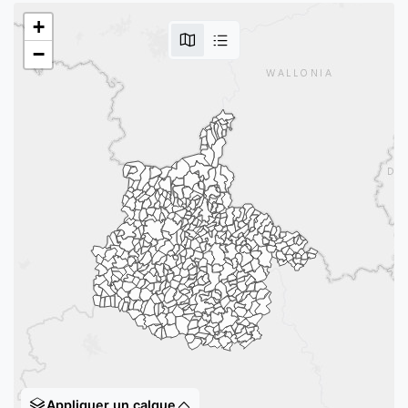
+
−
Appliquer un calque