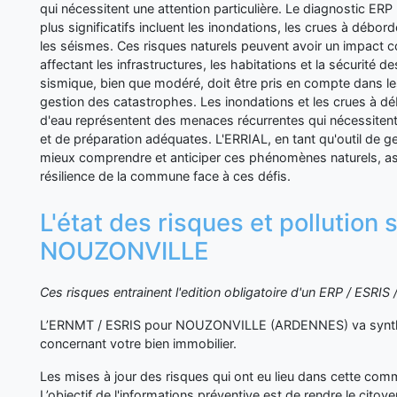
qui nécessitent une attention particulière. Le diagnostic ERP 
plus significatifs incluent les inondations, les crues à débor
les séismes. Ces risques naturels peuvent avoir un impact 
affectant les infrastructures, les habitations et la sécurité d
sismique, bien que modéré, doit être pris en compte dans le
gestion des catastrophes. Les inondations et les crues à d
d'eau représentent des menaces récurrentes qui nécessiten
et de préparation adéquates. L'ERRIAL, en tant qu'outil de g
mieux comprendre et anticiper ces phénomènes naturels, ass
résilience de la commune face à ces défis.
L'état des risques et pollution 
NOUZONVILLE
Ces risques entrainent l'edition obligatoire d'un ERP / ESRI
L’ERNMT / ESRIS pour NOUZONVILLE (ARDENNES) va synthé
concernant votre bien immobilier.
Les mises à jour des risques qui ont eu lieu dans cette co
L’objectif de l'informations préventive est de rendre le cito