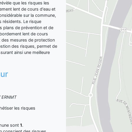
révèle que les risques les
dement lent de cours d'eau et
considérable sur la commune,
es résidents. Le risque
s plans de prévention et de
ébordement lent de cours
t des mesures de protection
estion des risques, permet de
urant ainsi une meilleure
sur
S / ERNMT
tiser les risques
mmune sont
1
.
yen conscient des risques