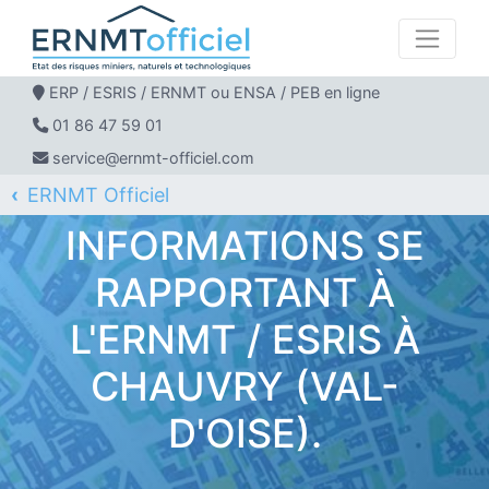
ERP / ESRIS / ERNMT ou ENSA / PEB en ligne
01 86 47 59 01
service@ernmt-officiel.com
ERNMT Officiel
ERP / ESRIS / ERNMT pour CHAUVRY
INFORMATIONS SE
RAPPORTANT À
L'ERNMT / ESRIS À
CHAUVRY (VAL-
D'OISE).