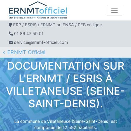
ERP / ESRIS / ERNMT ou ENSA / PEB en ligne
01 86 47 59 01
service@ernmt-officiel.com
ERNMT Officiel
ERP / ESRIS / ERNMT pour VILLETANEUSE
DOCUMENTATION SUR
L'ERNMT / ESRIS À
VILLETANEUSE (SEINE-
SAINT-DENIS).
La commune de Villetaneuse (Seine-Saint-Denis) est
composée de 12.592 habitants.