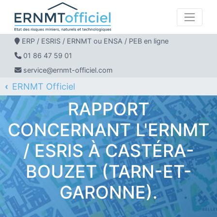
ERP / ESRIS / ERNMT ou ENSA / PEB en ligne
01 86 47 59 01
service@ernmt-officiel.com
ERNMT Officiel
ERP / ESRIS / ERNMT pour CASTÉRA-BOUZET
RAPPORT
CONCERNANT L'ERNMT
/ ESRIS À CASTÉRA-
BOUZET (TARN-ET-
GARONNE).