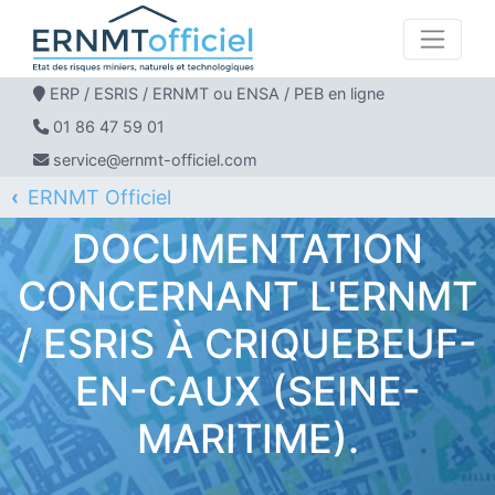
ERP / ESRIS / ERNMT ou ENSA / PEB en ligne
01 86 47 59 01
service@ernmt-officiel.com
ERNMT Officiel
ERP / ESRIS / ERNMT pour CRIQUEBEUF-EN-CAUX
DOCUMENTATION
CONCERNANT L'ERNMT
/ ESRIS À CRIQUEBEUF-
EN-CAUX (SEINE-
MARITIME).