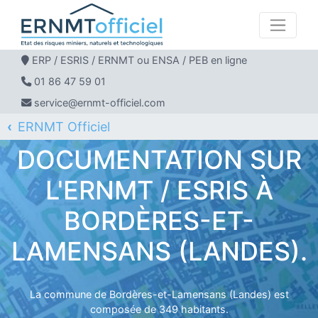
ERP / ESRIS / ERNMT ou ENSA / PEB en ligne
01 86 47 59 01
service@ernmt-officiel.com
ERNMT Officiel
ERP / ESRIS / ERNMT pour BORDÈRES-ET-LAMENSANS
DOCUMENTATION SUR
L'ERNMT / ESRIS À
BORDÈRES-ET-
LAMENSANS (LANDES).
La commune de Bordères-et-Lamensans (Landes) est
composée de 349 habitants.