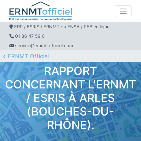
ERP / ESRIS / ERNMT ou ENSA / PEB en ligne
01 86 47 59 01
service@ernmt-officiel.com
ERNMT Officiel
ERP / ESRIS / ERNMT pour ARLES
RAPPORT
CONCERNANT L'ERNMT
/ ESRIS À ARLES
(BOUCHES-DU-
RHÔNE).