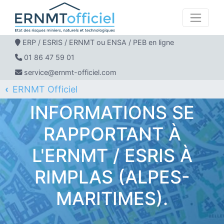
ERP / ESRIS / ERNMT ou ENSA / PEB en ligne
01 86 47 59 01
service@ernmt-officiel.com
ERNMT Officiel
ERP / ESRIS / ERNMT pour RIMPLAS
INFORMATIONS SE
RAPPORTANT À
L'ERNMT / ESRIS À
RIMPLAS (ALPES-
MARITIMES).