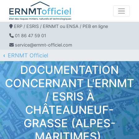
ERP / ESRIS / ERNMT ou ENSA / PEB en ligne
01 86 47 59 01
service@ernmt-officiel.com
ERNMT Officiel
ERP / ESRIS / ERNMT pour CHÂTEAUNEUF-GRASSE
DOCUMENTATION
CONCERNANT L'ERNMT
/ ESRIS À
CHÂTEAUNEUF-
GRASSE (ALPES-
MARITIMES).