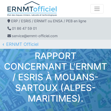
ERP / ESRIS / ERNMT ou ENSA / PEB en ligne
01 86 47 59 01
service@ernmt-officiel.com
ERNMT Officiel
ERP / ESRIS / ERNMT pour MOUANS-SARTOUX
RAPPORT
CONCERNANT L'ERNMT
/ ESRIS À MOUANS-
SARTOUX (ALPES-
MARITIMES).