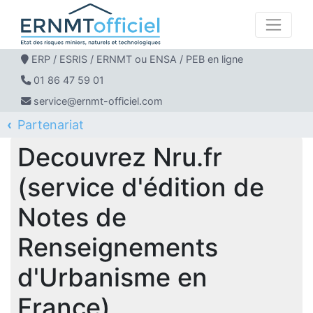
ERP / ESRIS / ERNMT ou ENSA / PEB en ligne
01 86 47 59 01
service@ernmt-officiel.com
Partenariat
ERNMT Officiel
Le blog Ernmt officiel
Decouvrez Nru.fr (service d'édition de Notes de
Renseignements d'Urbanisme en France)
Decouvrez Nru.fr
(service d'édition de
Notes de
Renseignements
d'Urbanisme en
France)