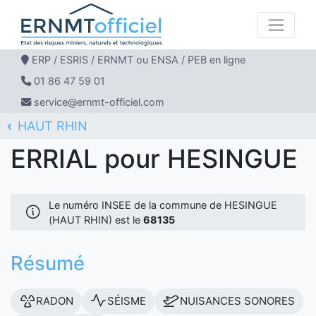
ERP / ESRIS / ERNMT ou ENSA / PEB en ligne
01 86 47 59 01
service@ernmt-officiel.com
HAUT RHIN
ERNMT Officiel
ERRIAL
HESINGUE
ERRIAL pour HESINGUE
Le numéro INSEE de la commune de HESINGUE
(HAUT RHIN) est le
68135
Résumé
RADON
SÉISME
NUISANCES SONORES