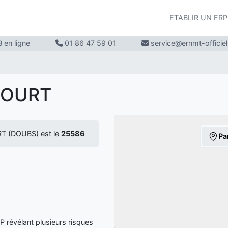
ETABLIR UN ER
 en ligne
01 86 47 59 01
service@ernmt-officie
COURT
T (DOUBS) est le
25586
Pa
évélant plusieurs risques