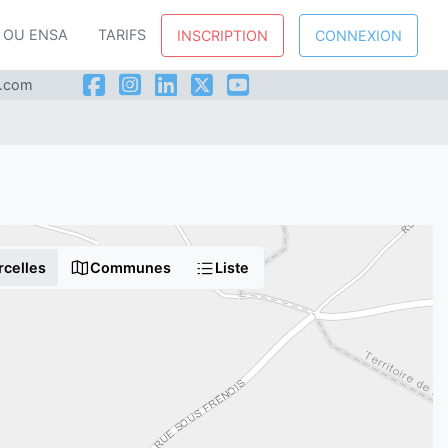
P OU ENSA
TARIFS
INSCRIPTION
CONNEXION
l.com
rcelles
Communes
Liste