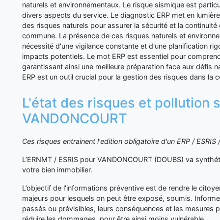
naturels et environnementaux. Le risque sismique est particu
divers aspects du service. Le diagnostic ERP met en lumière
des risques naturels pour assurer la sécurité et la continuité
commune. La présence de ces risques naturels et environne
nécessité d'une vigilance constante et d'une planification ri
impacts potentiels. Le mot ERP est essentiel pour comprendr
garantissant ainsi une meilleure préparation face aux défis 
ERP est un outil crucial pour la gestion des risques dans l
L'état des risques et pollution 
VANDONCOURT
Ces risques entrainent l'edition obligatoire d'un ERP / ESRI
L’ERNMT / ESRIS pour VANDONCOURT (DOUBS) va synthétis
votre bien immobilier.
L’objectif de l'informations préventive est de rendre le cito
majeurs pour lesquels on peut être exposé, soumis. Inform
passés ou prévisibles, leurs conséquences et les mesures p
réduire les dommages, pour être ainsi moins vulnérable.