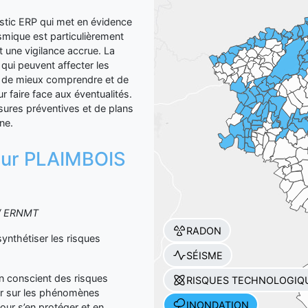
ic ERP qui met en évidence
smique est particulièrement
t une vigilance accrue. La
qui peuvent affecter les
et de mieux comprendre et de
 faire face aux éventualités.
sures préventives et de plans
ne.
n sur PLAIMBOIS
S / ERNMT
RADON
thétiser les risques
SÉISME
yen conscient des risques
RISQUES TECHNOLOGIQ
er sur les phénomènes
INONDATION
our s’en protéger et en