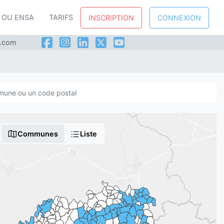
P OU ENSA
TARIFS
INSCRIPTION
CONNEXION
l.com
Communes
Liste