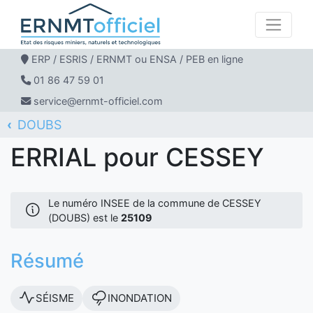
ERP / ESRIS / ERNMT ou ENSA / PEB en ligne
01 86 47 59 01
service@ernmt-officiel.com
DOUBS
ERNMT Officiel
ERRIAL
CESSEY
ERRIAL pour CESSEY
Le numéro INSEE de la commune de CESSEY
(DOUBS) est le
25109
Résumé
SÉISME
INONDATION