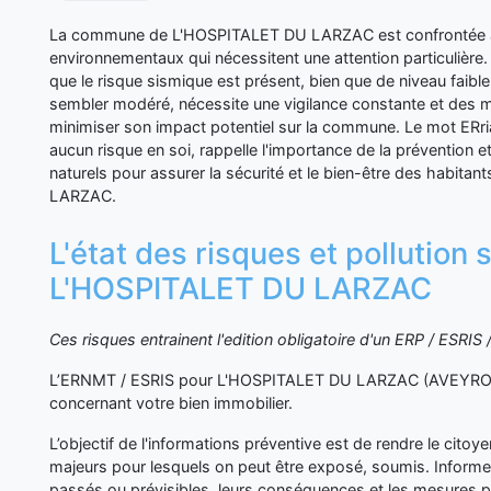
La commune de L'HOSPITALET DU LARZAC est confrontée à d
environnementaux qui nécessitent une attention particulière.
que le risque sismique est présent, bien que de niveau faible.
sembler modéré, nécessite une vigilance constante et des 
minimiser son impact potentiel sur la commune. Le mot ERrial
aucun risque en soi, rappelle l'importance de la prévention e
naturels pour assurer la sécurité et le bien-être des habit
LARZAC.
L'état des risques et pollution 
L'HOSPITALET DU LARZAC
Ces risques entrainent l'edition obligatoire d'un ERP / ESRI
L’ERNMT / ESRIS pour L'HOSPITALET DU LARZAC (AVEYRON) 
concernant votre bien immobilier.
L’objectif de l'informations préventive est de rendre le cito
majeurs pour lesquels on peut être exposé, soumis. Inform
passés ou prévisibles, leurs conséquences et les mesures p