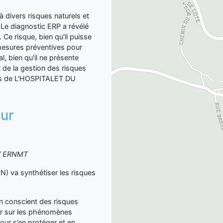
ivers risques naturels et
 Le diagnostic ERP a révélé
 Ce risque, bien qu'il puisse
mesures préventives pour
, bien qu'il ne présente
t de la gestion des risques
ants de L'HOSPITALET DU
sur
S / ERNMT
va synthétiser les risques
yen conscient des risques
er sur les phénomènes
our s’en protéger et en