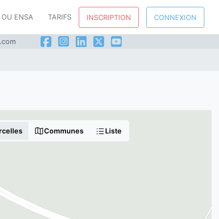
P OU ENSA
TARIFS
INSCRIPTION
CONNEXION
l.com
rcelles
Communes
Liste