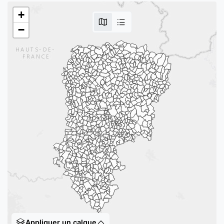
+
−
Appliquer un calque