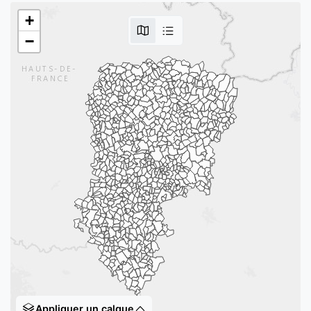
+
−
Appliquer un calque