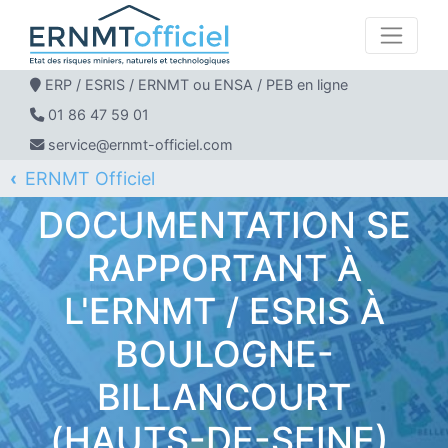
ERP / ESRIS / ERNMT ou ENSA / PEB en ligne
01 86 47 59 01
service@ernmt-officiel.com
ERNMT Officiel
ERP / ESRIS / ERNMT pour BOULOGNE-BILLANCOURT
DOCUMENTATION SE
RAPPORTANT À
L'ERNMT / ESRIS À
BOULOGNE-
BILLANCOURT
(HAUTS-DE-SEINE).