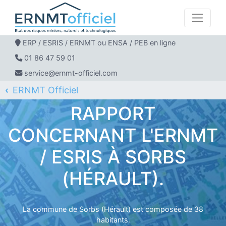
ERP / ESRIS / ERNMT ou ENSA / PEB en ligne
01 86 47 59 01
service@ernmt-officiel.com
ERNMT Officiel
ERP / ESRIS / ERNMT pour SORBS
RAPPORT
CONCERNANT L'ERNMT
/ ESRIS À SORBS
(HÉRAULT).
La commune de Sorbs (Hérault) est composée de 38
habitants.