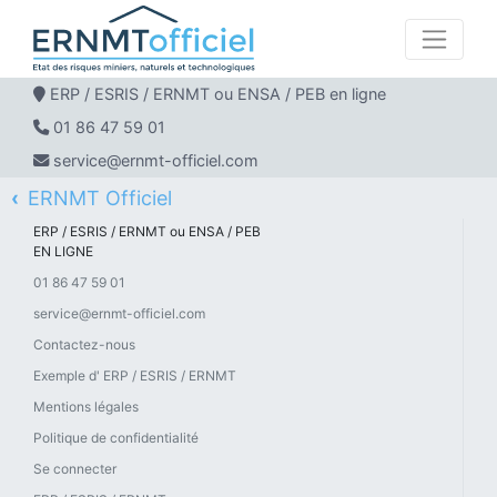
ERP / ESRIS / ERNMT ou ENSA / PEB en ligne
01 86 47 59 01
service@ernmt-officiel.com
ERNMT Officiel
Actualité des états des risques en France
ERP / ESRIS / ERNMT ou ENSA / PEB
EN LIGNE
01 86 47 59 01
service@ernmt-officiel.com
Contactez-nous
Exemple d' ERP / ESRIS / ERNMT
Mentions légales
Politique de confidentialité
Se connecter